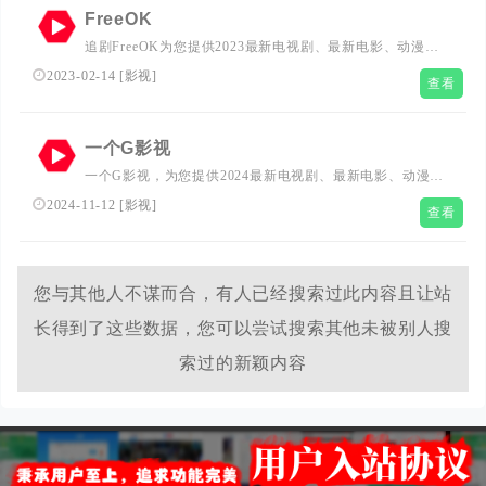
务和新闻资讯，让所有人都能够享受学习，实现了人生的跨
FreeOK
越。...
追剧FreeOK为您提供2023最新电视剧、最新电影、动漫番
剧、学习课程，蓝光视频免费**服务，无广告不卡，每天优
2023-02-14
[
影视
]
查看
秀时间更新！
一个G影视
一个G影视，为您提供2024最新电视剧、最新电影、动漫番
剧、学习课程，蓝光视频免费在线观看服务，无广告不卡，
2024-11-12
[
影视
]
查看
每天第一时间更新！
您与其他人不谋而合，有人已经搜索过此内容且让站
长得到了这些数据，您可以尝试搜索其他未被别人搜
索过的新颖内容