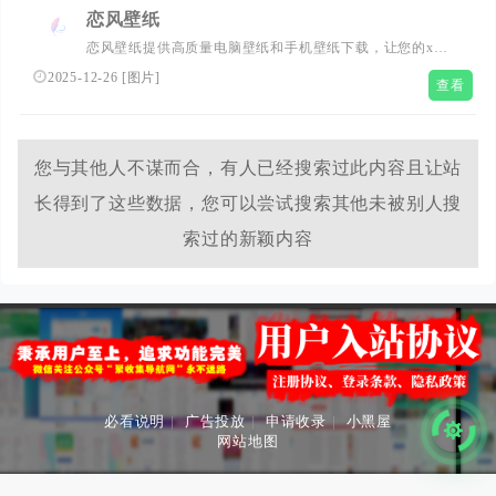
恋风壁纸
恋风壁纸提供高质量电脑壁纸和手机壁纸下载，让您的x与
众不同。免费壁纸，高清壁纸，美丽图片。
2025-12-26
[
图片
]
查看
您与其他人不谋而合，有人已经搜索过此内容且让站
长得到了这些数据，您可以尝试搜索其他未被别人搜
索过的新颖内容
必看说明
|
广告投放
|
申请收录
|
小黑屋
网站地图