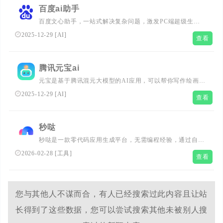
言大模型，创作更加高效！
百度ai助手
百度文心助手，一站式解决复杂问题，激发PC端超级生产
力！独有「灵感探索」功能深入剖析问题核心，智能文字创
2025-12-29
[
AI
]
查看
作、图片创作、AI阅读、智能体海量应用启迪无限创意，开
启高效智能学习办公新篇章！
腾讯元宝ai
元宝是基于腾讯混元大模型的AI应用，可以帮你写作绘画文
案翻译编程搜索阅读总结的全能助手
2025-12-29
[
AI
]
查看
秒哒
秒哒是一款零代码应用生成平台，无需编程经验，通过自然
语言对话式和拖拽式搭建具有完整前后端的应用，一句话生
2026-02-28
[
工具
]
查看
成各类应用，支持生成网站、小程序、H5、小游戏、小工
具、轻应用等，提供海量免费模版，24小时在线agent团
队，0成本极速上线，无需运维，一人即团队，让每个人都
具备程序员能力。
您与其他人不谋而合，有人已经搜索过此内容且让站
长得到了这些数据，您可以尝试搜索其他未被别人搜