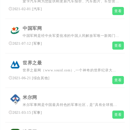
爱卡汽车网为您提供刚更新汽车报价、汽车图片、车型资
料、汽车论坛、汽车资讯信息,XCAR-爱卡汽车网是中国领
2021-02-01
[
汽车
]
查看
先的汽车主题社区,其中包括85个主流品牌车型俱乐部,国内
32个省市和地区分会,36个特色讨论区。...
中国军网
中国军网是经中央军委批准的中国人民解放军唯一新闻门户
网站，排优秀时间向全球网民发布权威军事资讯，追踪军事
2021-07-12
[
军事
]
查看
热点，反映军事动态，介绍国内外刚更新武器发展动态，拥
有中国最大的军事图片库，提供独家发布的军事视频。...
世界之最
世界之最网（www.souid.com）,一个神奇的世界纪录大全
网站，收集了全球范围内刚更新最全的世界之最大全，都是
2021-06-21
[
综合其他
]
查看
最顶及的世界记录，如果你想知道世界之最有哪些，就来这
里看世界之最图片，世界之最大全吧！这里还有动物世界之
最，人类世界之最，军事世界之最，自然地理世界之最
米尔网
等。...
米尔军事网是中国最具特色的军事社区，是“具有全球视野
的理性，爱国者”的网上聚集地。军事领域的所有事件都可
2021-03-15
[
军事
]
查看
以在这里找到深度分析，刚更新军事新闻、中国军情、历史
事件、军事图片等资讯尽在米尔网。...