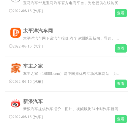
宝马汽车**是宝马汽车官方电商平台，为您提供在线购买服
务，想了解更多关于宝马汽车价格、图片、内饰、外观、性
2022-06-16
[
汽车
]
查看
能、参数以及刚更新优惠等信息就到宝马汽车**。
太平洋汽车网
太平洋汽车网下设汽车报价,汽车评测以及新闻、导购、维
修、保养、安全、汽车论坛、自驾游、汽车休闲、汽车文化
2022-06-16
[
汽车
]
查看
等方面的内容,是中国汽车排名前列的综合汽车网站,提供全
面的车型数据、参数、配置、报价、相关新闻和图片等
车主之家
车主之家（16888.com）是中国排优秀互动汽车网站，为您
提供刚更新汽车报价，车市行情，汽车图片，汽车口碑，有
2022-06-16
[
汽车
]
查看
全国最好的用车知识、养车费用、驾驶技巧内容。
新浪汽车
新浪汽车提供汽车报价、图片、视频以及24小时汽车新闻实
时报道，海外、国内所有汽车品牌、高清车模、车展报道，
2022-06-16
[
汽车
]
查看
应有尽有，另有特色购车帮帮忙、汽车黑科技、竞争力分
析，是国内最具影响力的汽车网站！