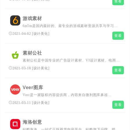
查看
材,背景图片,插图插画,UI设计模板,背景模板,网页设计模
板,UI素材,UI界面,app界面,ios设计,网页素材,psd海报素材,
免费素材图库,样机贴图,样机素材,样机模型,设计素材下载...
游戏素材
6m5m是国内最好的、最专业的游戏素材资源共享与学习网
站，提供各种游戏素材下载，游戏素材设计，游戏源码下
2021-04-02
[
设计美化
]
查看
载，3d游戏模型，2d游戏图片，游戏音效，原创游戏作品等
刚更新的游戏开发资源。...
素材公社
素材公社是中国专业的广告设计素材、VI设计素材、电商模
板素材网和高清图片下载网站，提供海量的招聘海报模板素
2021-03-18
[
设计美化
]
查看
材、VI设计素材、名片设计素材、LOGO素材、网页设计模
板等PS素材和高清图片下载，为设计行业优志的中国素材
网站。...
Veer图库
Veer是一家版权内容提供商，内容来自微利图库鼻祖
iStock，拥有亿级优志图片资源，包含图片、插画、矢量
2021-03-11
[
设计美化
]
查看
图、设计素材等，100%正版，单张低至4元，永久商用使用
权；目前拥有25万供图者，每天有近10万张高清图片入库，
需求商业正版高清图片素材网站，就到Veer图库。...
海洛创意
站酷海洛，一站式正版视觉内容平台，站酷旗下品牌。授权