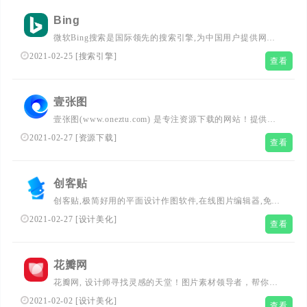
Bing
微软Bing搜索是国际领先的搜索引擎,为中国用户提供网
页、图片、视频、学术、词典、翻译、地图等全球信息搜索
2021-02-25
[
搜索引擎
]
查看
服务。 微软必应（英文名：Bing）是微软公司于2009年5月
28日推出，用以取代Live Search的全新搜索引擎服务。为符
合中国用户使用习惯，Bing中文品牌名为“必应”。...
壹张图
壹张图(www.oneztu.com) 是专注资源下载的网站！提供网
站源码、背景图片素材、矢量图库、PPT模板、Excel模板素
2021-02-27
[
资源下载
]
查看
材以及网页模板、网站设计素材、网页图标的下载服务。...
创客贴
创客贴,极简好用的平面设计作图软件,在线图片编辑器,免费
使用.提供免费设计模板，有海报、名片、公众号图片、
2021-02-27
[
设计美化
]
查看
PPT、邀请函等65个场景模板,一键稿定设计印刷....
花瓣网
花瓣网, 设计师寻找灵感的天堂！图片素材领导者，帮你采
集、发现网络上你喜欢的事物。你可以用它收集灵感,保存
2021-02-02
[
设计美化
]
查看