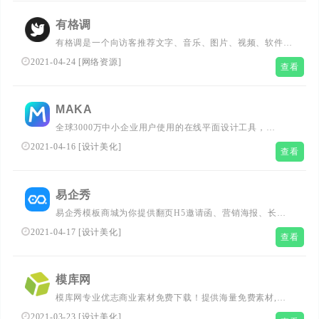
和音效及配乐素材等，集办公创意设计于一体的素材网。...
有格调
有格调是一个向访客推荐文字、音乐、图片、视频、软件以
及网络电台的网站，旨在为有高雅审美情趣的访客们提供一
2021-04-24
[
网络资源
]
查看
个信息获取以及交流的平台。网站开辟了多个特色栏目，精
心编辑每一篇文章。秉承宁缺毋滥的原则，力求达到“有格
调”的标准。...
MAKA
全球3000万中小企业用户使用的在线平面设计工具，
MAKA免费提供海量精美平面设计素材，快速在线PS，随
2021-04-16
[
设计美化
]
查看
时随地编辑设计模板，一键稿定设计，支持下载高清素材图
片。...
易企秀
易企秀模板商城为你提供翻页H5邀请函、营销海报、长页
H5、表单问卷、微信互动游戏、视频海量模板;并且含有图
2021-04-17
[
设计美化
]
查看
片、字体、音乐等正版素材;满足你快速制作企业营销物料
的需求.易企秀专业的h5页面在线制作工具....
模库网
模库网专业优志商业素材免费下载！提供海量免费素材,平
面海报,广告海报素材,电商海报,背景海报,电商素材,png素
2021-03-23
[
设计美化
]