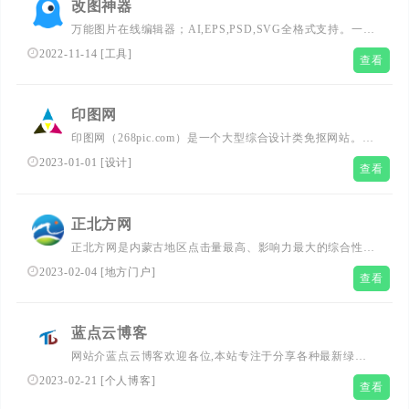
改图神器
万能图片在线编辑器；AI,EPS,PSD,SVG全格式支持。一键
修改照片颜色大小尺寸，自定义尺寸图片裁剪，智能抠图添
2022-11-14
[
工具
]
查看
加水印文字
印图网
印图网（268pic.com）是一个大型综合设计类免抠网站。网
站提供海量免费PNG图片素材、高清png免扣、背景图片素
2023-01-01
[
设计
]
查看
材、广告设计模板、字体免费下载、字体在线预览等设计资
源、教程的分享服务。让设计从此变得简单！
正北方网
正北方网是内蒙古地区点击量最高、影响力最大的综合性门
户网站，是内蒙古移动互联新门户，是国务院新闻办批准的
2023-02-04
[
地方门户
]
查看
国家一类新闻网站。
蓝点云博客
网站介蓝点云博客欢迎各位,本站专注于分享各种最新绿色
资源、趣味分享、美女图片、值得一看、技术教程、网站源
2023-02-21
[
个人博客
]
查看
码、源码大全、PSD源码、素材分享、软件工具、手机软