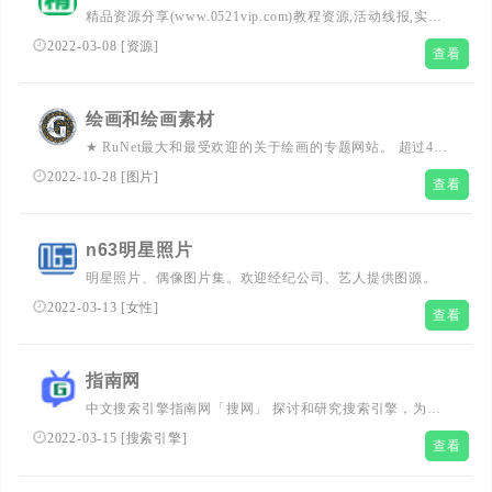
精品资源分享(www.0521vip.com)教程资源,活动线报,实用
软件,女孩图片,致力于免费分享精品资源,网络爱好者的栖息
2022-03-08
[
资源
]
查看
之地。
绘画和绘画素材
★ RuNet最大和最受欢迎的关于绘画的专题网站。 超过4万
名艺术家，从我们同时代的人到已经熟知的老主人。 来自
2022-10-28
[
图片
]
查看
私人收藏和世界上最好的博物馆的50多万幅画作。 巨型虚
拟博物馆Gallerix全天开放，无需休息，入场免费，欢迎您
光临！
n63明星照片
明星照片、偶像图片集。欢迎经纪公司、艺人提供图源。
2022-03-13
[
女性
]
查看
指南网
中文搜索引擎指南网「搜网」 探讨和研究搜索引擎，为您
分享百度、谷歌、搜狗、360搜索、必应、头条搜索等搜索
2022-03-15
[
搜索引擎
]
查看
引擎使用技巧及方法，搜索引擎工具，提升工作效率，让您
在网上“找东西”更快、更准确！