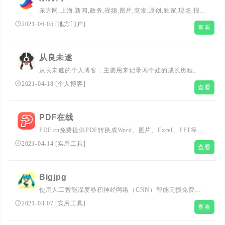
解。...
东方网,上海,新闻,政务,视频,图片,突发,原创,独家,现场,报
道,博客,微博,交友,评论,访谈,长三角,财经,体育,娱乐,社会,
2021-06-05
[
地方门户
]
查看
军事,论坛,聊天,短信,世博...
从良未遂
从良未遂的个人博客，主要用来记录两个娃的成长历程、个
人所思所想及爱好，包括足球、软件，特别是苹果设备有关
2021-04-18
[
个人博客
]
查看
的软件和硬件，也用来收集一些从良未遂喜欢的文章、图
片、视频等。...
PDF在线
PDF.cn免费提供PDF转换成Word、图片、Excel、PPT等多
种文件格式互转及PDF压缩、PDF合并和拆分等功能,无需
2021-04-14
[
实用工具
]
查看
下载,简单便捷.PDF.cn解决您所有的PDF问题。...
Bigjpg
使用人工智能深度卷积神经网络（CNN）智能无损免费放
大图片，可放大4K级超高清分辨率（4000x4000）图片，最
2021-03-07
[
实用工具
]
查看
大32倍放大,效果秒杀PhotoZoom放大。...