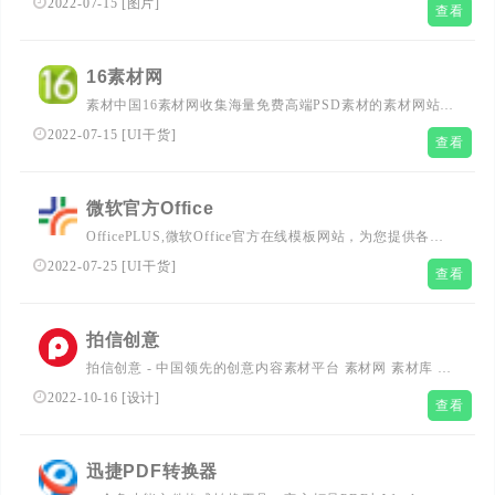
2022-07-15
[
图片
]
查看
以影像记录中国，发掘历史，感知世界。品牌栏目有《看
见》、《记忆》、《新青年》专栏等，其一年一度的“拍照
吧少年”摄影工坊，为互联网首创。
16素材网
素材中国16素材网收集海量免费高端PSD素材的素材网站。
16素材专业为网页、平面设计师提供PSD素材，AE模板，
2022-07-15
[
UI干货
]
查看
png图标，矢量素材，设计欣赏，ppt模板，音效素材，高清
图片免费下载尽在16素材网。
微软官方Office
OfficePLUS,微软Office官方在线模板网站，为您提供各类
精品PPT模板、PPT实用模块、Word求职简历、Excel图
2022-07-25
[
UI干货
]
查看
表、图片素材等资源，成为您职场和生活的加油站！
拍信创意
拍信创意 - 中国领先的创意内容素材平台 素材网 素材库 高
清图片视频源文件下载
2022-10-16
[
设计
]
查看
迅捷PDF转换器