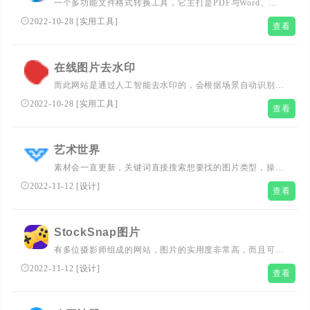
一个多功能文件格式转换工具，它主打是PDF与Word、
Excel、PPT、图片等格式之间的相互转换，并且转换速度快
2022-10-28
[
实用工具
]
查看
效果好，转换小文件还不需要注册登录。
在线图片去水印
而此网站是通过人工智能去水印的，会根据场景自动识别并
填充，最大程度上降低了对画质的影响，接下来咱们就实测
2022-10-28
[
实用工具
]
查看
一下效果如何。
艺术世界
素材会一直更新，关键词直接搜索想要找的图片类型，操作
简单易懂，素材涉及的种类也很多。
2022-11-12
[
设计
]
查看
StockSnap图片
有多位摄影师组成的网站，图片的实用度非常高，而且可以
免费随意试用，随意无需经过授权。
2022-11-12
[
设计
]
查看