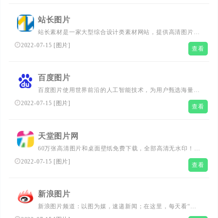
站长图片
站长素材是一家大型综合设计类素材网站，提供高清图片素
材、PSD素材、PPT模板、网页模板、脚本素材、简历模
2022-07-15
[
图片
]
查看
板、矢量素材、3D素材、酷站欣赏、Flash动画等设计素材
免费下载和在线预览服务。
百度图片
百度图片使用世界前沿的人工智能技术，为用户甄选海量的
高清美图，用更流畅、更快捷、更精准的搜索体验，带你去
2022-07-15
[
图片
]
查看
发现多彩的世界。
天堂图片网
60万张高清图片和桌面壁纸免费下载，全部高清无水印！内
容涵盖风景图片、动物图片、唯美图片、鲜花图片、家居图
2022-07-15
[
图片
]
查看
片、设计素材、电脑壁纸、动漫壁纸、电影壁纸、明星壁
纸、女孩壁纸、唯美壁纸...
新浪图片
新浪图片频道：以图为媒，速递新闻；在这里，每天看“有
温度的视觉”。频道致力于成为中国报道摄影师成长平台。