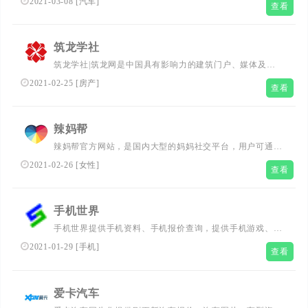
2021-03-08
[
汽车
]
查看
如沃尔沃S90、沃尔沃S60、沃尔沃XC60、沃尔沃XC40、
沃尔沃XC90、沃尔沃V90CC、沃尔沃V60等, 还能为您提供
质量保证和售后服务的全套解决方案。了解更多，请点击沃
筑龙学社
尔沃汽车官方网站...
筑龙学社|筑龙网是中国具有影响力的建筑门户、媒体及社
区，主要面向房地产、建筑设计、施工、造价等建设领域专
2021-02-25
[
房产
]
查看
业人群提供：建筑新闻、建筑资料、建筑图片、建筑视频、
建筑施工、建筑材料、建筑社区、建筑人才招聘等内容和服
务。...
辣妈帮
辣妈帮官方网站，是国内大型的妈妈社交平台，用户可通过
手机、ipad，Web等，随时随地以图片、文字、语音多种方
2021-02-26
[
女性
]
查看
式分享交流育儿、瘦身、美妆、情感、美食、打击小三、两
性健康等话题。还可以结交来自全国各地、五湖四海志同道
合的姐妹。...
手机世界
手机世界提供手机资料、手机报价查询，提供手机游戏、手
机主题、手机软件、手机壁纸、手机图片免费下载，彩票开
2021-01-29
[
手机
]
查看
奖助手...
爱卡汽车