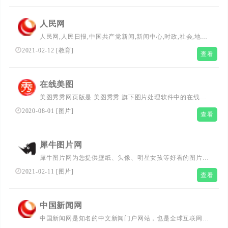
色、转换格式、图片加边框、制作一寸、两寸证件照等
人民网
人民网,人民日报,中国共产党新闻,新闻中心,时政,社会,地方,
地方领导,经济,能源环保,跨国公司,新农村,教育,科技,文化,
2021-02-12
[
教育
]
查看
饮食,娱乐,旅游,游戏,短信,彩信,资料,人民电视,图片,直播,访
谈,观点,理论,传媒,国际军事,台湾,港澳,汽车,房产,IT,家电,开
发区,百强县,体育,奥运,彩票,健康,男士,生活,天气,光盘,数
在线美图
据,强国论坛,强国博客,人民微博
美图秀秀网页版是 美图秀秀 旗下图片处理软件中的在线
版，不用下载直接使用，简单易 用，独有的图片特效、人
2020-08-01
[
图片
]
查看
像美容、拼图、场景、边框、饰品等功能可以使您的图片获
得绝妙的效果。
犀牛图片网
犀牛图片网为您提供壁纸、头像、明星女孩等好看的图片和
视频。包括各种好看的手机和桌面壁纸图，个性头像图片，
2021-02-11
[
图片
]
查看
唯美明星女孩图片和视频等。超好看！
中国新闻网
中国新闻网是知名的中文新闻门户网站，也是全球互联网中