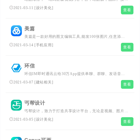
内容包含商业图片、艺术插画、矢量、视频、音乐素材、字
2021-03-11
[
设计美化
]
查看
体等，已先后为阿里巴巴、京东、亚马逊、小米、联想、奥
美、盛世长城、百度、360、招商银行、工商银行等数万家
企业级客户提供全方位安全、高效、优志的视觉创意解决方
美篇
案。...
美篇是一款好用的图文编辑工具,能发100张图片,任意添加
文字描述、背景音乐和视频, 1分钟写出像公众号一样图文并
2021-03-14
[
手机应用
]
查看
茂的文章。用美篇，发最自由的朋友圈、微博状态。...
环信
环信IM即时通讯云给30万App提供单聊、群聊、发语音图
片位置、直播、实时音视频等服务。环信全渠道智能在线客
2021-03-07
[
建站相关
]
查看
服为企业提高90%客户转化。...
丐帮设计
丐帮设计，致力于打造共享设计平台，无论是视频、图片还
是H5或电子期刊，丐帮都提供了大量的设计模板；通过简
2021-03-05
[
设计美化
]
查看
单的图文替换，即可制作出想要的作品。...