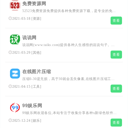
免费资源网
52523免费资源免费提供各种免费资源下载，是专业的免费
资源论坛，免费资源吧，所含内容包括各大cms模板资源免
2021-03-18
[
资源
]
查看
费下载，discuz模板插件资源免费下载，设计素材资源下载,
高清图片资源下载,图标素材免费下载,无损音乐资源免费下
载，MP3歌曲打包免费下载等
说说网
说说网(www.taiks.com)提供各种人生感悟的说说句子。有
个性说说、心情说说、唯美说说图片、带图片说说、经典搞
2021-03-29
[
其他
]
查看
笑说说、伤感说说及爱情说说等,带给您最深的感动。
在线图片压缩
压缩0-30是无损，高于30就会丢失像素,在线图片压缩工
具，支持GIF压缩、PNG压缩、JPG压缩
2021-04-15
[
工具
]
查看
99娱乐网
99娱乐网欢迎各位,本站专注于收集分享各种x新绿色软件、
娱乐资讯、生活百科、技术教程,还有来自全网的网站模
2025-12-24
[
娱乐
]
查看
板、网站源码分享以及各种去广告软件下载.