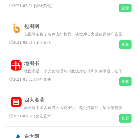
师提供各类好看免费的png图片和素材、背景图片、背景素
2021-02-01
[
设计美化
]
查看
材、海报背景、banner背景、边框花纹素材、艺术字、主图
和直通车背景等，找素材就上千库网，百万精品图片等您下
载！...
包图网
包图网汇集了各种流行趋势，视觉冲击力强的原创广告图片
设计、电商淘宝、企业办公模板素材，由顶尖的设计师供
2021-02-01
[
设计美化
]
查看
稿，符合各个行业的商用需求，下载高品质正版素材就到包
图网。...
地图书
地图书是一个人文地理知识数据库协作和阅读平台，它于
2019年6月上线并开始内测，由人文地理知识地图制作分享
2021-05-02
[
综合其他
]
查看
平台发现中国团队开发运营。地图书是发现中国团队推出的
人文地理知识数据库协作和阅读平台。 地图书是由“地
图”、“图谱”、“图表”、“图片”、“文字”等形式的知识结合而
四大名著
成的结构化知识数据库。...
本站是中国古典四大名著小说主题交流网站，给大家提供四
大名著小说在线阅读、欣赏解析、读后感及讨论交流。也提
2021-05-02
[
文化艺术
]
查看
供四大名著相关的电子书、音频、图片、地图等在线资源。
在这里您可以阅读各个版本的原著小说、也可以欣赏学者大
儒对名著的深刻有趣的解读，也可以发表您对名著的独到见
东方网