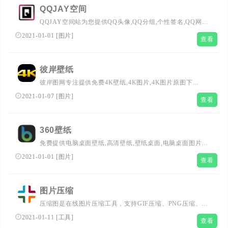
QQJAY空间
QQJAY空间站为您提供QQ头像,QQ分组,个性签名,QQ网
名,空间日志,非主流图片,QQ空间素材,还有更多的原创皮肤,
2021-01-01
[
图片
]
查看
与您共分享！
彼岸壁纸
彼岸图网专注提供免费4K壁纸,4K图片,4K图片原图下
载,4K,5K,6K,7K,8K壁纸图片素材,包含4K风景壁纸、4K女
2021-01-07
[
图片
]
查看
孩壁纸、4K游戏壁纸、4K明星壁纸、4K卡通动漫壁纸、
4K动物壁纸、4K汽车壁纸等。把4K高清壁纸推荐给您,让
您更快的找到您想要的4K壁纸
360壁纸
免费提供电脑桌面壁纸,高清壁纸,壁纸桌面,电脑桌面图片，
包括风景,动态,非主流,女孩,可爱,3d,唯美,卡通,动漫,宽屏等
2021-01-01
[
图片
]
查看
精美桌面壁纸，由壁纸图片大全网站提供给大家下载使用。
图片压缩
压缩图是在线图片压缩工具，支持GIF压缩、PNG压缩、
JPG压缩，还可以在线图片加水印、图片旋转、制作长图拼
2021-01-11
[
工具
]
查看
接、图片改颜色、图片添加文字、图片去底色、证件照换底