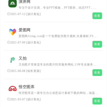
演界网
专注于设计交易，专业PPT模板，PPT图表，动态PPT，
PPT动画，keynote，prezi，商业图片，正版图片，矢量图
2021-07-12
[
设计美化
]
查看
片，演示定制综合平台，提供PPT发布，PPT挣钱，PPT设
计，PPT定制，keynote定制，prezi定制等服务...
爱图网
爱图网Aiimg.com是一个免费提供图片素材,矢量素材,PSD
素材,高清图库,影楼模板,PS素材,PNG图标,网页模板,淘宝素
2021-07-09
[
设计美化
]
查看
材和设计字体等设计素材下载的网站....
又拍
又拍图片管家是专业的图片托管服务网站,13年专业服务，
稳定、快速、安全,电子商务网站、网店卖家、博客的最佳
2021-06-08
[
站长资源
]
查看
选择，图片管家现已全新升级。...
悟空图库
悟空图库是一家专注办公创意设计素材下载的网站，涵盖行
业优志精品PPT模板，Word模板，Excel模板，PSD素材，
2021-05-07
[
设计美化
]
查看
图片素材，小图标，PNG图标，免扣元素，视频素材，字体