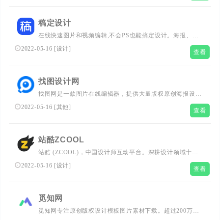
稿定设计
在线快速图片和视频编辑,不会PS也能搞定设计。海报、简
历、PPT、公众号配图、电商等海量模板快速出图。三秒抠
2022-05-16
[
设计
]
查看
图实用便捷,抖音快手热门视频轻松搞定。海量正版授权资
源,商用无忧。
找图设计网
找图网是一款图片在线编辑器，提供大量版权原创海报设
计，公众号图片素材，彩色二维码，每日一签等素材，支持
2022-05-16
[
其他
]
查看
在线图片设计，图片处理，美化图片等功能，一站式满足图
片在线设计要求。
站酷ZCOOL
站酷 (ZCOOL)，中国设计师互动平台。深耕设计领域十五
年，站酷聚集了1400万设计师、摄影师、插画师、艺术家、
2022-05-16
[
设计
]
查看
创意人，设计创意群体中具有较高的影响力与号召力。
觅知网
觅知网专注原创版权设计模板图片素材下载。超过200万