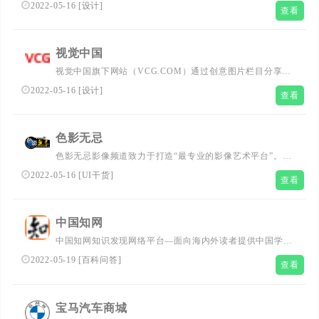
PPT模板、海报、PNG素材、背景、插画、元素、摄影图
2022-05-16
[
设计
]
查看
片、字体、视频、音频素材大全供会员免费下载。
10000+各行业优志设计师每日更新5000+优志设计资源，满
足各行业设计素材模板需求。
视觉中国
视觉中国旗下网站（VCG.COM）通过创意图片栏目分享高
清图片素材大全，享有国内独家优志图片素材内容，100%
2022-05-16
[
设计
]
查看
正版保障，免除侵权烦恼，一次授权全球永久可商用。
色影无忌
色影无忌影像频道致力于打造“最专业的影像艺术平台”。通
过根植于经典影像，拓展年轻视觉，网罗影像相关前沿资
2022-05-16
[
UI干货
]
查看
讯，紧跟当代摄影发展趋势。
中国知网
中国知网知识发现网络平台—面向海内外读者提供中国学术
文献、外文文献、学位论文、报纸、会议、年鉴、工具书等
2022-05-19
[
百科问答
]
查看
各类资源统一检索、统一导航、在线阅读和下载服务。涵盖
基础科学、文史哲、工程科技、社会科学、农业、经济与管
理科学、医药卫生、信息科技等十大领域。
宝马汽车商城