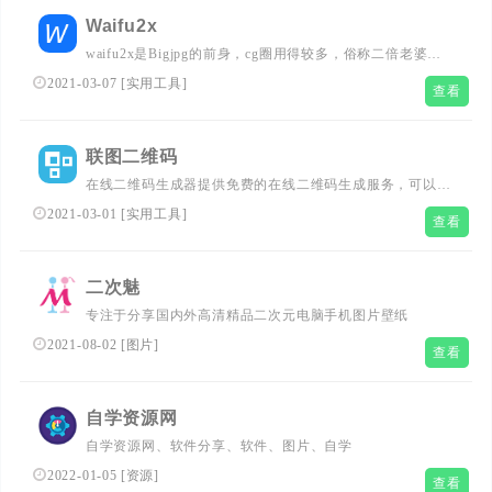
Waifu2x
waifu2x是Bigjpg的前身，cg圈用得较多，俗称二倍老婆，
同样能够无损放大图片。...
2021-03-07
[
实用工具
]
查看
联图二维码
在线二维码生成器提供免费的在线二维码生成服务，可以把
电子名片、文本、wifi网络、电子邮件、短信、电话号码、
2021-03-01
[
实用工具
]
查看
网址等信息生成对应的二维码图片。二维码手机扫描软件下
载。...
二次魅
专注于分享国内外高清精品二次元电脑手机图片壁纸
2021-08-02
[
图片
]
查看
自学资源网
自学资源网、软件分享、软件、图片、自学
2022-01-05
[
资源
]
查看