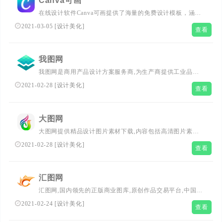
Canva可画
在线设计软件Canva可画提供了海量的免费设计模板，涵盖
海报、简历、宣传单页、名片、邀请函、贺卡、Logo、PPT
2021-03-05
[
设计美化
]
查看
模板、二维码、Banner等数十种设计场景，更有千款中英文
字体及千万张正版图片素材可供使用。精彩设计，随时随
地！...
我图网
我图网是商用产品设计方案服务商,为生产商提供工业品牌
包装设计解决方案,包括背景墙/文化墙/装饰画/包装/样
2021-02-28
[
设计美化
]
查看
机/CAD/印花图案以及党政类的PPT/Word/Excel模板下载,找
正版图片设计素材就上我图网....
大图网
大图网提供精品设计图片素材下载,内容包括高清图片素
材,PSD素材,淘宝素材,影楼模板素材,矢量素材,免扣素材和
2021-02-28
[
设计美化
]
查看
中英文字体,致力于打造最好的免费素材共享平台...
汇图网
汇图网,国内领先的正版商业图库,原创作品交易平台,中国版
权协会理事单位.汇聚众多优秀摄影师、设计师,提供海量可
2021-02-24
[
设计美化
]
查看
授权商业使用的高清正版摄影图片、设计素材....