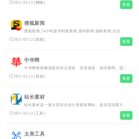
文新闻资讯最重要的原创内容供应商之一。依托中新社遍布
2021-02-12
[
网络
]
查看
全球的采编网络,每天24小时面向广大网民和网络媒体，快
速、准确地提供文字、图片、视频等多样化的资讯服务。在
新闻报道方面，中新网动态新闻及时准确，解释性报道角度
搜狐新闻
独特，稿件被国内外网络媒体大量转载。
搜狐新闻,24小时提供时政新闻,国内新闻,国际新闻,生活新
闻,时事热点,新闻图片,军事,历史,生活,的专业时事报道门户
2021-02-12
[
其他
]
查看
网站
中华网
中华网新闻频道提供热点突发、深度报道、国内新闻、国际
新闻、社会新闻、专题报道、时事评论、图片报道、军事、
2021-02-12
[
其他
]
查看
历史等全面且即时有深度的资讯内容。
站长素材
站长素材是一家大型综合设计类素材网站，提供高清图片素
材、PSD素材、PPT模板、网页模板、脚本素材、简历模
2021-02-12
[
工具
]
查看
板、QQ表情、矢量素材、3D素材、酷站欣赏、Flash动画等
设计素材，免费安全快速下载。
太美工具