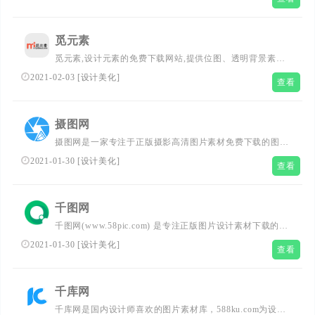
有用的素材,计划旅行,晒晒自己想要的东西...
觅元素
觅元素,设计元素的免费下载网站,提供位图、透明背景素
材、高清png、图片素材、漂浮元素、装饰元素、标签元
2021-02-03
[
设计美化
]
查看
素、字体元素、图标元素等免抠设计元素的免费下载....
摄图网
摄图网是一家专注于正版摄影高清图片素材免费下载的图库
作品网站,提供手绘插画,海报,ppt模板,科技,城市,商务,建筑,
2021-01-30
[
设计美化
]
查看
风景,美食,家居,外景,背景等好看的图片设计素材大全可供
下载。摄图摄影师5000+入驻并进行交流成长，百万图片量
和设计师在这里找到满意的图片素材和设计灵感!...
千图网
千图网(www.58pic.com) 是专注正版图片设计素材下载的网
站！提供矢量图素材、背景图片素材、矢量图库、psd素
2021-01-30
[
设计美化
]
查看
材、字体模板、设计素材、PPT模板、视频素材、插画绘
画、平面设计模板、Excel模板素材以及网页模板、网站设
计素材、网页图标的下载服务。...
千库网
千库网是国内设计师喜欢的图片素材库，588ku.com为设计