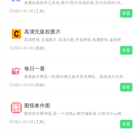
免费在线软件工具包,图片/照片压缩在线,照片压缩到20k,在
线免费图片压缩工具,jpg/jpeg/png/gif图片压缩工具，免费无
2021-02-16
[
工具
]
查看
水印在线压缩图片。免费PDF转图片,人民币大写转换,阿拉
伯数字大写,数字金额转中文大写金额,图片格式转换,网页截
长图,图片去背景色,favicon/ico在线制作,JSON格式化,在线
高清无版权图片
文字对比工具,json/css/xml压缩格式化,自定义json/xml数据
高清壁纸,女孩图片,高清大图,手机壁纸,电脑壁纸,桌面壁纸,
源。
封面图片,欧美图片,小清新图片,好看的图片,风景图片,免费,
2021-02-18
[
其他
]
查看
免费图片,高清,高清图片,商用,图片,素材,设计,下载,CC0,无
版权,公共版权,分享,共享,自媒体,运营,互联网,摄影,海报,网
页设计,colorhub
每日一看
看看娱乐网是一款国内独立娱乐资讯网站，报道全方位的影
视资讯、演唱会、明星图片、艺人穿搭，全方位解读、多角
2021-03-03
[
其他
]
查看
度捕捉各方潮流及娱乐动态、热点事件，明星签名照、电影
票、演唱会门票等尽在看看娱乐网-看看娱乐网
图怪兽作图
图怪兽作图神器,是一个在线ps图片编辑器,它相当于ps精简
版软件,可提供微信编辑器功能,在线ps照片处理,拼图,图片制
2021-03-19
[
工具
]
查看
作,在线设计,平面设计,海报设计,在线图片处理等功能。图
怪兽作图不求人处理简单易用,这款在线图片编辑软件让设
计海报模板图片更轻松,帮助企业视觉营销投入成本更低。