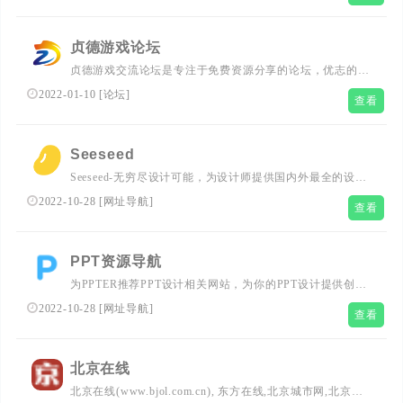
贞德游戏论坛
贞德游戏交流论坛是专注于免费资源分享的论坛，优志的全
套使用教程与翻译解读图片，专注于
2022-01-10
[
论坛
]
查看
Onetap/otc/gamesense/sk/fatality/fa/nixware/nix/legendware/
neverlose/aimware/ev0lve/Spirthack/opc/fac/facc的大批量参
数与脚本...
Seeseed
Seeseed-无穷尽设计可能，为设计师提供国内外最全的设计
灵感、设计素材、设计工具、设计教程。
2022-10-28
[
网址导航
]
查看
PPT资源导航
为PPTER推荐PPT设计相关网站，为你的PPT设计提供创意
灵感、配色方案、免费图片、优质图标、工具插件等
2022-10-28
[
网址导航
]
查看
北京在线
北京在线(www.bjol.com.cn), 东方在线,北京城市网,北京之