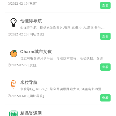
窗,北京城市**,北京新闻,北京文化,北京旅游、北京教育、
2022-02-19
[
教育
]
查看
北京早报、北京世博会、北京纪录片、北京牛市、北京文
化、北京图片、北京要闻、北京大都会、北京财经、北京国
际、中国北京、长三角、北京言论、北京体育、北京娱乐、
他懂得导航
北京楼市、北京车市、北京摄影、北京IT、北京女性、北京
他懂得导航 - 提供娱乐性图片,视频,直播,小说,漫画,番号,种
科技,北京股票
子,磁力网址导航服务！
2022-02-20
[
网址导航
]
查看
Charm城市女孩
优志网络资源分享平台，专注技术教程、活动线报、资源服
务、绿色软件、破解软件，等资源搜集分享。
2022-02-27
[
其他
]
查看
米粒导航
米粒导航_3ml.cn_汇聚全网实用网站大全, 涵盖电影动漫、
音乐曲库、小说漫画、图片图库、行业领域等资源类别,旨
2022-03-03
[
网址导航
]
查看
在方便网友们快速找到自已需要的网站,而不用去记太多复
杂的网址,实现了网址导航PC端、移动端的自由切换,减少了
用户跨屏使用成本,让上网导航更好用。
精品资源网