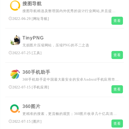
搜图导航
搜图导航精选及整理国内外优秀的设计行业网站,并且提供
一站式快速搜索图像服务支持全网正版图片搜索。拥有以图
2022-06-29
[
网址导航
]
查看
搜图、智能配色、字体生成、个性定制等功能。给你带来更
好的搜图体验,并且收录了十几类设计相关网站包括高清图
库、灵感创意、素材资源、教程文章、设计工具、绘画涂
TinyPNG
鸦、建模贴图、设计社区、字体下载、图标下载等网站。
无损图片压缩网站，压缩PNG的不二之选
2022-07-25
[
工具
]
查看
360手机助手
360手机助手是中国最大最安全的安卓Android手机应用市
场，提供丰富的安卓应用下载,主题下载,手机壁纸下载,手机
2022-07-15
[
手机应用
]
查看
电影视频下载,小说下载等。所有应用均通过360安全检测,
绿色无毒。
360图片
更精准的搜索，更流畅的观赏；360图片收录几十亿高清美
图，为用户提供壁纸、素材、头像、写真、摄影、风景等刚
2022-07-15
[
图片
]
查看
更新、最全的高质量图片搜索服务！