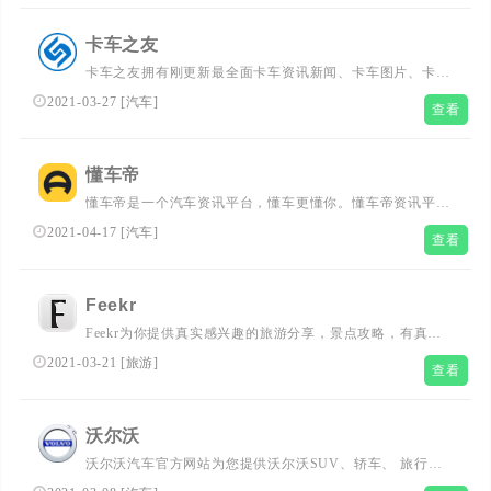
卡车之友
卡车之友拥有刚更新最全面卡车资讯新闻、卡车图片、卡车
企业信息、各种轻重卡车报价,卡车之友顾名思义就是卡车
2021-03-27
[
汽车
]
查看
人的朋友，我们在这里因为卡车所以朋友。...
懂车帝
懂车帝是一个汽车资讯平台，懂车更懂你。懂车帝资讯平台
会聪明地分析你的兴趣爱好，自动为你推荐喜欢的汽车内
2021-04-17
[
汽车
]
查看
容，提供刚更新汽车报价，汽车图片，汽车价格大全，汽车
新闻、行情、评测、导购等内容，是提供信息最快最全的中
国汽车网站，看车选车买车就上懂车帝。...
Feekr
Feekr为你提供真实感兴趣的旅游分享，景点攻略，有真实
的用户旅游经历，漂亮的旅游图片。Feekr，与友分享温暖
2021-03-21
[
旅游
]
查看
的旅行回忆。...
沃尔沃
沃尔沃汽车官方网站为您提供沃尔沃SUV、轿车、 旅行
车、越野车、新能源车等各类新款车型报价及图片等信息，