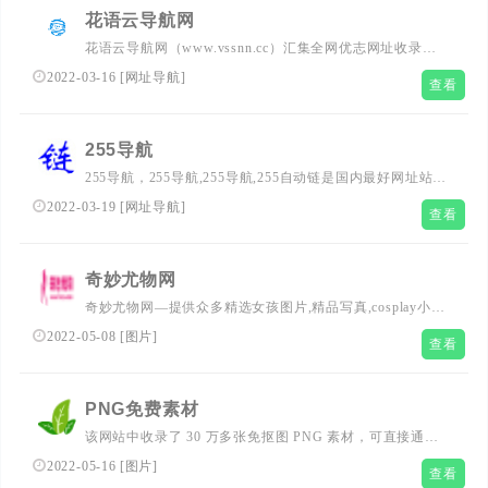
花语云导航网
花语云导航网（www.vssnn.cc）汇集全网优志网址收录，
网址导航，技术导航，服务器，收录优志的游戏，音乐，动
2022-03-16
[
网址导航
]
查看
漫，电影，视频，图片，壁纸等各类型优秀网站，与搜索完
美结合，提供最简单便捷的网上导航服务！本站立志成为综
合网址导航的领导者和全国知名导航网的领先者！
255导航
255导航，255导航,255导航,255自动链是国内最好网址站之
一，建于2008年5月。本站的宗旨是：方便网友们快速找到
2022-03-19
[
网址导航
]
查看
自已需要的网站，而不用去记太多复杂的网址；同时也提供
了搜索引擎入口，各大邮箱快速登陆入口，常用工具等服务
项目，让您轻松愉快的享受网络给您带来的乐趣
奇妙尤物网
奇妙尤物网—提供众多精选女孩图片,精品写真,cosplay小姐
姐，二次元萌妹子，acg动漫，各种原图高清的女孩图集应
2022-05-08
[
图片
]
查看
有尽有，也可以给网站留言帮忙找资源。所以套图都可以打
包下载的噢
PNG免费素材
该网站中收录了 30 万多张免抠图 PNG 素材，可直接通过
热门推荐查找素材，也可通过关键词搜索相关素材，另外还
2022-05-16
[
图片
]
查看
可以通过标签查找相关素材。