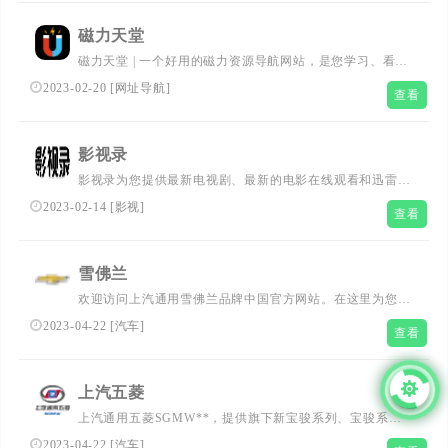
件、电脑软件、破解软件,还有来自全网的网站模板,网站源
码分享以及各种破解软件下载.绍蓝点云博客欢迎各位,本站
磁力天堂
专注于分享各种最新绿色资源、趣味分享、美女图片、值得
磁力天堂 | 一个好用的磁力资源导航网站，是您学习、看
一看、技术教程、网站源码、源码大全、PSD源码、素材分
片、娱乐的资源搜索神器！
享、软件工具、手机软件、电脑软件、破解软件,还有来自
2023-02-20
[
网址导航
]
查看
全网的网站模板,网站源码分享以及各种破解软件下载.未获
取到，请手动填写
影视录
影视录为您提供最新电视剧、最新的电影在线观看和迅雷下
载及百度网盘下载，每天更新最新好看的电视剧，最新的电
2023-02-14
[
影视
]
查看
影，最新综艺秀，明星信息与相关电影电视剧，同时提供电
影演员表、电视剧演员表，角色，播出时间，电视直播等相
关内容，是影视爱好者们的电影天堂。
雪佛兰
欢迎访问上汽通用雪佛兰品牌中国官方网站。在这里为您提
供雪佛兰轿车、SUV、新能源车等各类新款车型报价及图片
2023-04-22
[
汽车
]
查看
等信息，还可以了解雪佛兰品牌最新动态新闻，市场活动，
及全国授权经销商。免费咨询热线: 800-820-1912。
上汽五菱
上汽通用五菱SGMW**，提供旗下新宝骏系列、宝骏系
列、五菱系列各类家用轿车、SUV、MPV、微车、货车、
2023-04-22
[
汽车
]