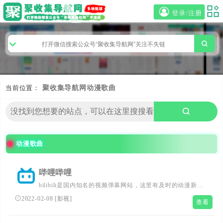
登录/注册
当前位置：
聚收集导航网
动漫歌曲
动漫歌曲
哔哩哔哩
bilibili是国内知名的视频弹幕网站，这里有及时的动漫新
番，活跃的ACG氛围，有创意的Up主。大家可以在这里找
2022-02-08
[
影视
]
查看
到许多欢乐。