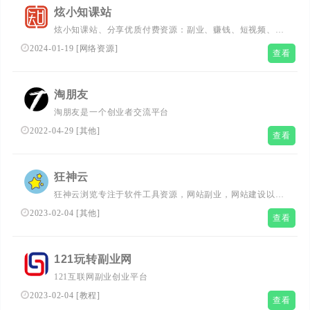
炫小知课站
炫小知课站、分享优质付费资源：副业、赚钱、短视频、直
播带货、电商、运营、抖音、小红书、快手、知乎、网赚项
2024-01-19
[
网络资源
]
查看
目、SEO、闲鱼、等VIP课程下载，通过学习实现互联网创
业赚钱，做到课程全、更新快、价格优、服务好,享受一站
式自学!
淘朋友
淘朋友是一个创业者交流平台
2022-04-29
[
其他
]
查看
狂神云
狂神云浏览专注于软件工具资源，网站副业，网站建设以及
分享优惠活动,网站程序源码技术教程以及多个领域的资
2023-02-04
[
其他
]
查看
源。
121玩转副业网
121互联网副业创业平台
2023-02-04
[
教程
]
查看