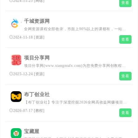
2024-11-25
[
网络
]
查看
业网，赚钱网站，赚钱项目资源网。
千城资源网
全网资源课程全部收录，市面上90%以上的课都有，一站式
终身学习，每天都在更新最新课程。千城资源网专注于知识
2024-11-18
[
资源
]
查看
创业服务，为万千互联网创业者打造最新最有用的知识库，
希望您在享受千城资源网带给您财富的同时自己也能成为有
为青年！
项目分享网
项目分享网(www.xiangmufx.com)为您免费分享网创教程和
网创项目、网创经验、创业交流、副业经验交流等，整合了
2025-12-24
[
资源
]
查看
知识付费VIP创业课程和自媒体、拼多多、淘宝电商营销教
程、短视频抖音快手教程、资源、源码、软件等，找项目副
业资源就上项目分享网！
布丁创业社
【布丁创业社】专注于深度挖掘2026全网高收益网赚项目与
暴利副业资源，提供小项目创业指南、搬砖项目实操教程、
2026-07-17
[
教程
]
查看
及赚钱项目资源共享。高收益网上赚钱项目每日更新，助您
快速开启第二收入！我们拒绝割韭菜，只分享真机实操、自
带流量的虚拟资源创业指南与搬砖实操教程。加入布丁网赚
宝藏屋
社，与同行共享硬核搞钱信息差，轻松打破收入天花板！