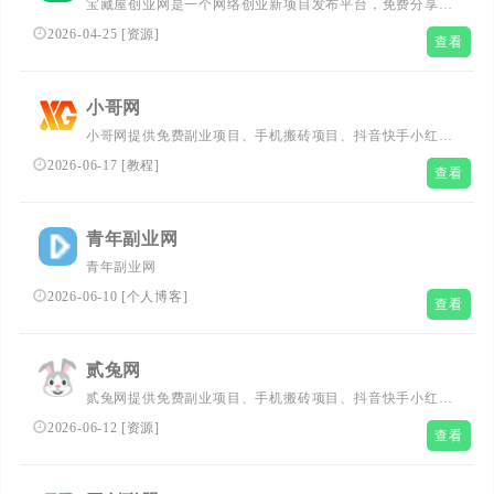
宝藏屋创业网是一个网络创业新项目发布平台，免费分享网
络副业项目、电商课程、软件工具、知识付费VIP创业课
2026-04-25
[
资源
]
查看
程、AI创业教程与工具等，帮助大家获取最新创业项目信
息、创业交流、副业兼职交流等，致力于创造一个高质量有
价值的分享平台
小哥网
小哥网提供免费副业项目、手机搬砖项目、抖音快手小红书
无货源电商，抖音引流工具、网站源码、软件源码、技术教
2026-06-17
[
教程
]
查看
程、无人直播等等网络资源分享，是全网最大的资源网！
青年副业网
青年副业网
2026-06-10
[
个人博客
]
查看
贰兔网
贰兔网提供免费副业项目、手机搬砖项目、抖音快手小红书
无货源电商，抖音引流工具、网站源码、软件源码、技术教
2026-06-12
[
资源
]
查看
程、无人直播等等网络资源分享，是全网最大的资源网！