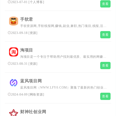
路，账号运营技巧，自媒体音视频素材，推荐高效内容创作
2023-07-01
[
个人博客
]
查看
工具，分类归类自媒体从业经验，助力行业新人快速入门，
开启新思路，新未来！
手软君
手软资源网,手软线报网,赚钱,副业,兼职,热门项目,线报,活动
线报,优惠活动,优惠券,白菜价,羊毛党,薅羊毛,红包活动,有奖
2023-09-18
[
资源
]
查看
活动,支付宝红包,微信红包,影视会员,话费,流量,信用卡活动,
免费资源,免费下载
淘项目
淘项目是一个专注于帮助用户找到最优质、最实用的网赚项
目和资源的平台。我们精心挑选每一个项目，保证它们的质
2023-08-31
[
资源
]
查看
量和可靠性，让你的创业之路更加顺利。除此之外，我们还
提供专业的客服服务，随时为您解决任何问题。如果您正在
寻找新鲜有趣的项目，来淘项目就对了！快来加入我们的大
蓝风项目网
家庭，让我们一起发现目前的风口向项目以及创业赚钱项目
蓝风项目网（WWW.LFY0.COM）聚集了最新的热门创业项
的技巧，让您少走弯路，快速变现！
目、副业项目、网络项目、优质教程、网站源码、各类网络
2024-04-09
[
网络资源
]
查看
资源等免费下载，专注互联低成本创业为草根创业者提供优
质的一站式服务平台！
财神社创业网