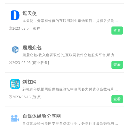
逗天使
逗天使，分享有价值的互联网副业赚钱项目。提供各类副业
项目，副业教程等资讯，适合上班族、公务员、大学生、宝
2023-02-04
[
教程
]
查看
妈兼职做副业项目的平台，帮助您提升个人价值，更轻松的
通过互联网赚钱。
麓麓众包
麓麓众包-收入也要双份的,互联网软件众包服务平台,助力解
决您所需的软件开发服务
2023-05-05
[
商业服务
]
查看
斜杠网
斜杠青年线报网提供福缘论坛中创网各大付费创业教程和创
业项目，聚合知识付费VIP创业课程包含自媒体，拼多多，
2023-06-13
[
资源
]
查看
淘宝电商营销教程，SEO技术、短视频抖音快手等，副业创
业就找斜杠青年线报网
自媒体经验分享网
自媒体经验分享网专注自媒体行业，分享行业最新赚钱思