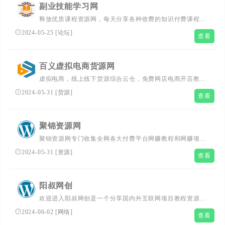
副业技能学习网
释放优质课程资源网，每天分享各种收费的知识付费课程，
网课平台学习资料等虚拟资源视频教程课程。 ,释放优质课
2024-05-25
[
论坛
]
查看
程资源网
百义虚拟电商货源网
虚拟电商，线上线下货源综合云仓，免费网店电商开店教
学，免费一对一指导，网赚教学，项目更新合集，全网网赚
2024-05-31
[
货源
]
查看
项目整合
聚锦资源网
聚锦资源网专门收集全网各大付费平台网赚教程和网赚项目
资源，聚合知识付费VIP创业课程包含自媒体，淘宝电商营
2024-05-31
[
资源
]
查看
程，SEO技术、短视频抖音快手，拼多多教程，源码软件
等，网赚创业就找聚锦资源网！
阳叔网创
欢迎进入阳叔网创是一个分享国内外互联网项目教程资源的
网站，旨在分享交流国内外网赚项目\技术\心得\经验\网赚
2024-06-02
[
网络
]
查看
工具\资源\教程