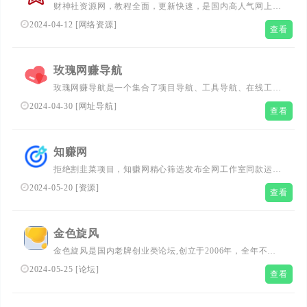
财神社资源网，教程全面，更新快速，是国内高人气网上创
业培训网站，不论老手还是小白，在这都能找到合适的热门
2024-04-12
[
网络资源
]
查看
网上副业赚钱项目。
玫瑰网赚导航
玫瑰网赚导航是一个集合了项目导航、工具导航、在线工
具、技术导航、副业项目、技术软件和技术教程的综合性导
2024-04-30
[
网址导航
]
查看
航网站。我们的目标是通过简约而高效的设计，为用户提供
便捷的访问各种互联网资源的途径，满足用户在工作、学习
和娱乐等方面的多样化需求。在这个平台上，用户可以轻松
知赚网
找到适合自己的网络赚钱项目，提升技术水平，获取实用的
拒绝割韭菜项目，知赚网精心筛选发布全网工作室同款运营
软件和教程，让生活和工作更加便捷高效。
项目，提供稳定可靠的创业渠道，发布最新项目风口，拒绝
2024-05-20
[
资源
]
查看
被割！
金色旋风
金色旋风是国内老牌创业类论坛,创立于2006年，全年不间
断更新创业好文，创业项目，大量互联网创业干货技术免费
2024-05-25
[
论坛
]
查看
分享，只要您用心，新手老手都能玩好副业赚钱！