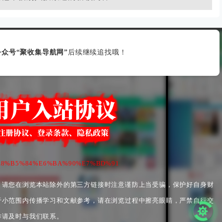
众号“聚收集导航网”
后续继续追找哦！
B9%E8%B5%84%E6%BA%90%E7%BD%91
，请您在浏览本站除外的第三方链接时注意谨防上当受骗，保护好自身财
于小范围内传播学习和文献参考，请在浏览过程中擦亮眼睛，严禁自行交
作请及时与我们联系。