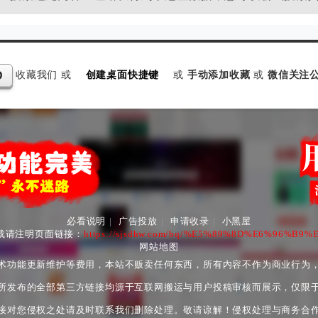
收藏我们 或
创建桌面快捷键
或
手动添加收藏
或
微信关注公
D
必看说明
|
广告投放
|
申请收录
|
小黑屋
载请注明页面链接：
https://sjsdhw.com/bq/%E5%89%8D%E6%96%
网站地图
术功能更新维护等费用，本站不贩卖任何东西，所有内容不作为商业行为
所发布的全部第三方链接均源于互联网搬运与用户投稿审核而展示，仅限
接对您侵权之处请及时联系我们删除处理。敬请谅解！侵权处理与商务合