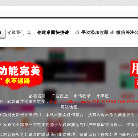
收藏我们 或
创建桌面快捷键
或
手动添加收藏
或
微信关注公
D
必看说明
|
广告投放
|
申请收录
|
小黑屋
创，转载请注明页面链接：
https://sjsdhw.com/bq/%E5%89%8D%E6
网站地图
术功能更新维护等费用，本站不贩卖任何东西，所有内容不作为商业行为
所发布的全部第三方链接均源于互联网搬运与用户投稿审核而展示，仅限
接对您侵权之处请及时联系我们删除处理。敬请谅解！侵权处理与商务合