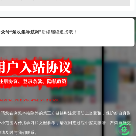
众号“聚收集导航网”
后续继续追找哦！
%96%B9%E8%B5%84%E6%BA%90
，请您在浏览本站除外的第三方链接时注意谨防上当受骗，保护好自身财
于小范围内传播学习和文献参考，请在浏览过程中擦亮眼睛，严禁自行交
作请及时与我们联系。