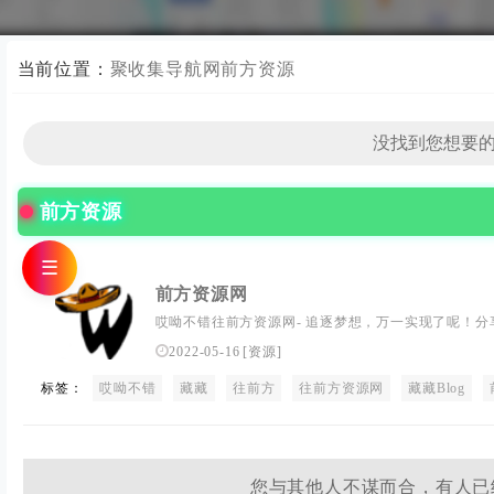
当前位置：
聚收集导航网
前方资源
前方资源
☰
前方资源网
哎呦不错往前方资源网- 追逐梦想，万一实现了呢！分享
些稀奇古怪的网站和精品源码,那些爱不释手的应用软件!
2022-05-16
[
资源
]
标签：
哎呦不错
藏藏
往前方
往前方资源网
藏藏Blog
您与其他人不谋而合，有人已