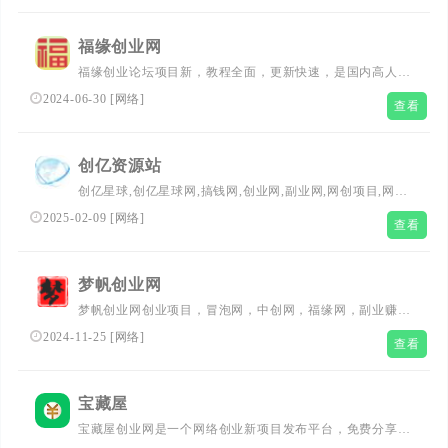
打造淘宝第一虚拟货源宝库!
福缘创业网
福缘创业论坛项目新，教程全面，更新快速，是国内高人气
网上创业培训网站，不论老手还是小白，在这都能找到合适
2024-06-30
[
网络
]
查看
的热门网上副业赚钱项目。
创亿资源站
创亿星球,创亿星球网,搞钱网,创业网,副业网,网创项目,网赚
项目,网络赚钱平台,创业平台,创业项目网站,赚钱平台,免费
2025-02-09
[
网络
]
查看
项目分享,网创项目首发平台，免费赚钱
梦帆创业网
梦帆创业网创业项目，冒泡网，中创网，福缘网，副业赚
钱，助力网络赚钱创业，找项目就来梦帆创业网，小项目创
2024-11-25
[
网络
]
查看
业网，赚钱网站，赚钱项目资源网。
宝藏屋
宝藏屋创业网是一个网络创业新项目发布平台，免费分享网