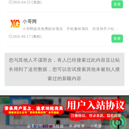
络副业项目、电商课程、软件工具、知识付费VIP创业课
2026-04-25
[
资源
]
查看
程、AI创业教程与工具等，帮助大家获取最新创业项目信
息、创业交流、副业兼职交流等，致力于创造一个高质量有
价值的分享平台
小哥网
小哥网提供免费副业项目、手机搬砖项目、抖音快手小红书
无货源电商，抖音引流工具、网站源码、软件源码、技术教
2026-06-17
[
教程
]
查看
程、无人直播等等网络资源分享，是全网最大的资源网！
您与其他人不谋而合，有人已经搜索过此内容且让站
长得到了这些数据，您可以尝试搜索其他未被别人搜
索过的新颖内容
必看说明
|
广告投放
|
申请收录
|
小黑屋