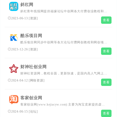
斜杠网
斜杠青年线报网提供福缘论坛中创网各大付费创业教程和创
业项目，聚合知识付费VIP创业课程包含自媒体，拼多多，
2023-06-13
[
资源
]
查看
淘宝电商营销教程，SEO技术、短视频抖音快手等，副业创
业就找斜杠青年线报网
酷乐项目网
酷乐项目网同步中创网等各大论坛付费网创教程和网创项
目,聚合知识付费VIP创业课程包含自媒体,拼多多,淘宝电商
2023-12-26
[
资源
]
查看
营销教程,SEO技术、短视频抖音快手等,创业就找酷乐项目
网!
财神社创业网
财神社资源网，教程全面，更新快速，是国内高人气网上创
业培训网站，不论老手还是小白，在这都能找到合适的热门
2024-04-12
[
网络资源
]
查看
网上副业赚钱项目。
客家创业网
客家创业网(www.kejiacyw.com):主要为淘宝卖家提供虚拟
货源,免费提供淘宝大学开店教程,实战销售教程,从店铺装修
2024-06-15
[
论坛
]
查看
到宝贝优化排名,从淘宝seo教程到实战营销,以实战为根本,