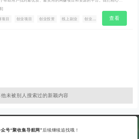
于帮助用户找到最优质、最实用的网赚项目和资源的平台。我们精心挑
证它们的质量和可靠性，让你的创业之路更加顺利。除此之外，我们还
源
]
务，随时为您解决任何问题。如果您正在寻找新鲜有趣的项目，来淘项
查看
入我们的大家庭，让我们一起发现目前的风口向项目以及创业赚钱项目
赚项目
创业项目
创业投资
线上副业
创业平台
创业找项目
小
弯路，快速变现！
其他未被别人搜索过的新颖内容
众号“聚收集导航网”
后续继续追找哦！