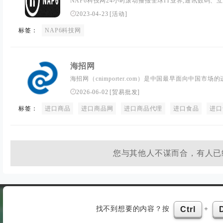
NAP6科技网24小时滚动播报全球IT业界,通讯数码
提供专业、酷炫的科技圈动态信息。
2023-04-23
[
活动
]
标签：
NAP6科技网
海招网
海招网（cnimporter.com）是中国最早面向中国
外品牌开拓中国市场搭建渠道，同时为中国的创业投资
2026-06-02
[
贸易批发
]
标签：
进口商品
进口商品网
进口商品代理
进口食品
进口
您与其他人不谋而合，有人已
找不到想要的内容？按
+
Ctrl