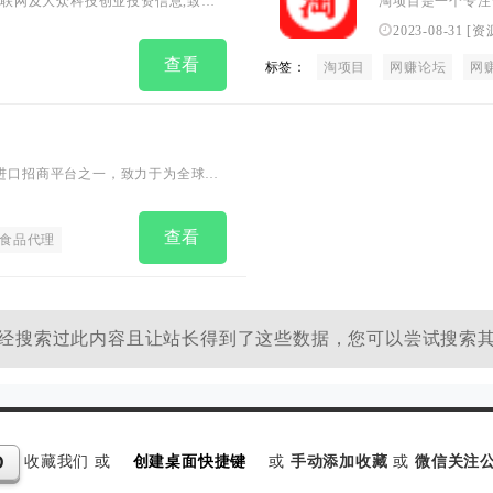
、互联网及大众科技创业投资信息,致力
淘项目是一个专注
选每一个项目，保
2023-08-31
[
资
提供专业的客服服
查看
标签：
淘项目
目就对了！快来加
网赚论坛
网
的技巧，让您少走
市场的进口招商平台之一，致力于为全球海
者提供国际先进优质的产品项目。
查看
食品代理
经搜索过此内容且让站长得到了这些数据，您可以尝试搜索
收藏我们 或
创建桌面快捷键
或
手动添加收藏
或
微信关注公
D