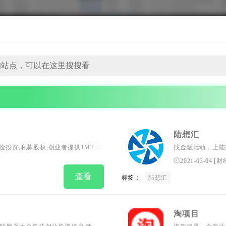
陆想汇
投资,私募股权,创业者提供TMT,IT
找金融活动，上陆想
资,上市IPO,收购重组,基金募集等资
融会议网站、金融
2021-03-04
[
财
务平台。包含金融
查看
标签：
陆想汇
会、路演调研、期
淘项目