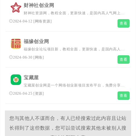
财神社创业网
财神社资源网，教程全面，更新快速，是国内高人气网上创
业培训网站，不论老手还是小白，在这都能找到合适的热门
2024-04-12
[
网络资源
]
查看
网上副业赚钱项目。
福缘创业网
福缘创业论坛项目新，教程全面，更新快速，是国内高人气
网上创业培训网站，不论老手还是小白，在这都能找到合适
2024-06-30
[
网络
]
查看
的热门网上副业赚钱项目。
宝藏屋
宝藏屋创业网是一个网络创业新项目发布平台，免费分享网
络副业项目、电商课程、软件工具、知识付费VIP创业课
2026-04-25
[
资源
]
查看
程、AI创业教程与工具等，帮助大家获取最新创业项目信
息、创业交流、副业兼职交流等，致力于创造一个高质量有
价值的分享平台
您与其他人不谋而合，有人已经搜索过此内容且让站
长得到了这些数据，您可以尝试搜索其他未被别人搜