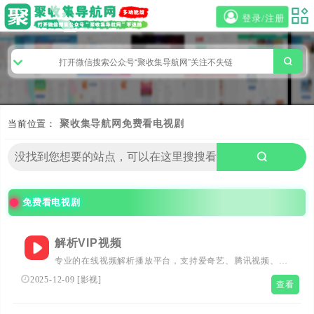
登录/注册
当前位置：
聚收集导航网
免费看电视剧
免费看电视剧
解析VIP视频
专业的在线视频解析播放平台，支持爱奇艺、腾讯视频、优
酷、芒果TV、bilibili等主流视频网站VIP视频免费观看
2025-12-09
[
影视
]
查看